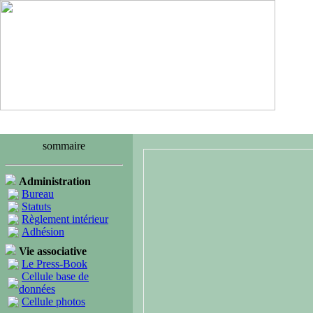
sommaire
Administration
Bureau
Statuts
Règlement intérieur
Adhésion
Vie associative
Le Press-Book
Cellule base de
données
Cellule photos