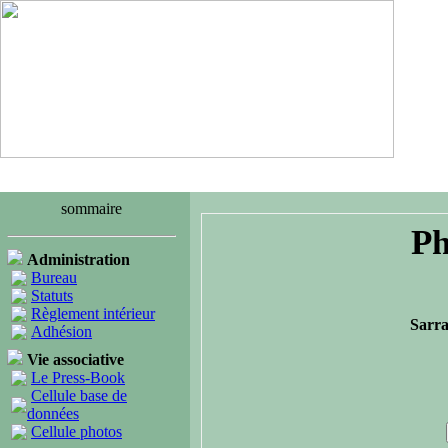
sommaire
Ph
Administration
Bureau
Statuts
Règlement intérieur
Sarra
Adhésion
Vie associative
Le Press-Book
Cellule base de
données
Cellule photos