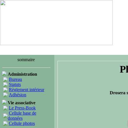
sommaire
P
Administration
Bureau
Statuts
Règlement intérieur
Drosera s
Adhésion
Vie associative
Le Press-Book
Cellule base de
données
Cellule photos