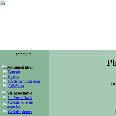
sommaire
Ph
Administration
Bureau
Statuts
Règlement intérieur
Dr
Adhésion
Vie associative
Le Press-Book
Cellule base de
données
Cellule photos