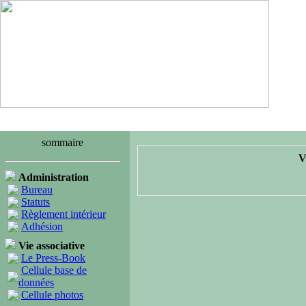
sommaire
V
Administration
Bureau
Statuts
Règlement intérieur
Adhésion
Vie associative
Le Press-Book
Cellule base de
données
Cellule photos