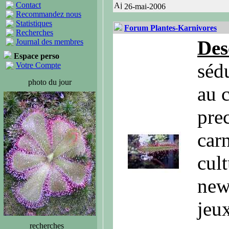
Contact
26-mai-2006
Recommandez nous
Statistiques
Forum Plantes-Karnivores
Recherches
Des
Journal des membres
Espace perso
séd
Votre Compte
photo du jour
au 
prec
car
cul
news
jeux
recherches