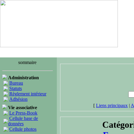
sommaire
Administration
Bureau
Statuts
Règlement intérieur
Adhésion
[
Liens principaux
|
A
Vie associative
Le Press-Book
Cellule base de
Catégor
données
Cellule photos