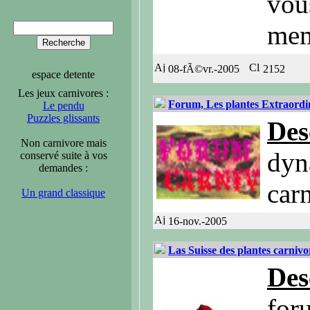
vou
me
08-fÃ©vr.-2005
2152
espace detente
Les jeux carnivores :
Forum, Les plantes Extraordi
Le pendu
Puzzles glissants
Des
Non carnivore mais
dyn
conservé suite à vos
demandes :
car
Un grand classique
16-nov.-2005
Las Suisse des plantes carnivo
Des
for