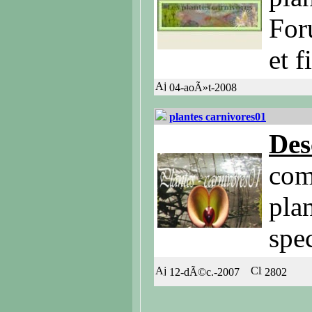
For
et f
04-aoÃ»t-2008
plantes carnivores01
Des
comp
pla
spec
12-dÃ©c.-2007
2802