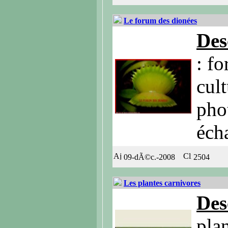
Le forum des dionées
Des
: fo
cult
phot
éch
09-dÃ©c.-2008
2504
Les plantes carnivores
Des
plan