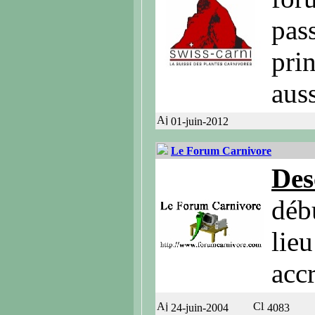
pas
pri
auss
01-juin-2012
Le Forum Carnivore
Des
déb
lieu
accr
24-juin-2004
4083