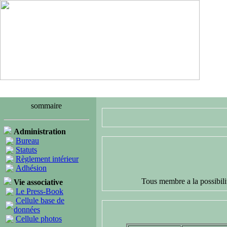
sommaire
Administration
Bureau
Statuts
Règlement intérieur
Adhésion
Tous membre a la possibilit
Vie associative
Le Press-Book
Cellule base de
données
Cellule photos