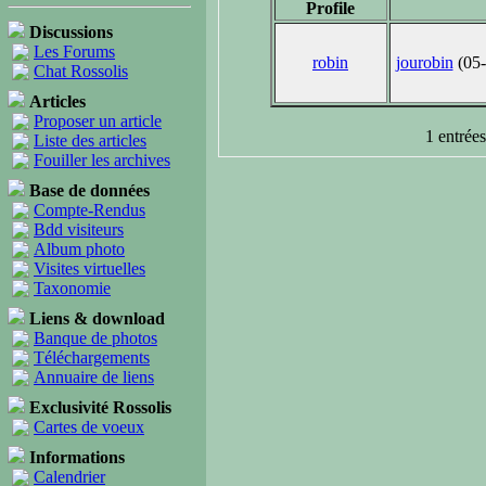
Profile
Discussions
Les Forums
robin
jourobin
(05
Chat Rossolis
Articles
Proposer un article
1 entrées
Liste des articles
Fouiller les archives
Base de données
Compte-Rendus
Bdd visiteurs
Album photo
Visites virtuelles
Taxonomie
Liens & download
Banque de photos
Téléchargements
Annuaire de liens
Exclusivité Rossolis
Cartes de voeux
Informations
Calendrier