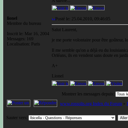
A suivre...
lionel
Posté le: 25.04.2010, 09:46:05
Membre du bureau
Salut Laurent,
Inscrit le: Mar 16, 2004
Messages: 169
je me porte volontaire pour être goûteur, l
Localisation: Paris
Il me semble qu'on a déjà eu du louisianica
Orléans, ils en vendent sans doute en jardi
A+
Lionel
Montrer les messages depuis:
www.rossolis.org Index du Forum
»
Sauter vers: