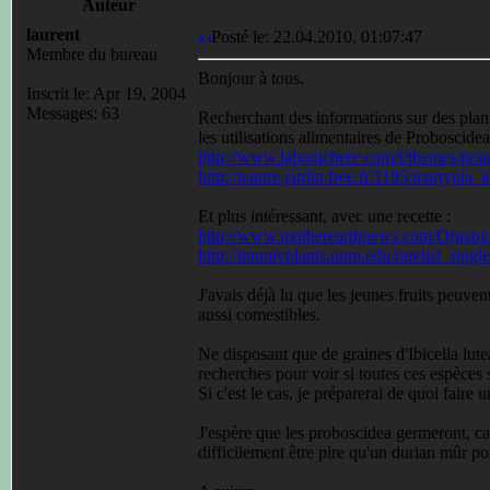
Auteur
laurent
Posté le: 22.04.2010, 01:07:47
Membre du bureau
Bonjour à tous.
Inscrit le: Apr 19, 2004
Messages: 63
Recherchant des informations sur des plan
les utilisations alimentaires de Proboscidea 
http://www.labouichere.com/f/themes/pot
http://nature.jardin.free.fr/1105/martynia_l
Et plus intéressant, avec une recette :
http://www.motherearthnews.com/Organi
http://nmrareplants.unm.edu/rarelist_sin
J'avais déjà lu que les jeunes fruits peuvent
aussi comestibles.
Ne disposant que de graines d'Ibicella lute
recherches pour voir si toutes ces espèces 
Si c'est le cas, je préparerai de quoi faire
J'espère que les proboscidea germeront, car 
difficilement être pire qu'un durian mûr po