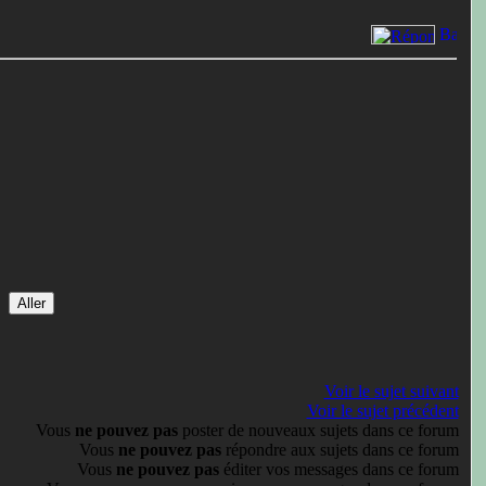
Voir le sujet suivant
Voir le sujet précédent
Vous
ne pouvez pas
poster de nouveaux sujets dans ce forum
Vous
ne pouvez pas
répondre aux sujets dans ce forum
Vous
ne pouvez pas
éditer vos messages dans ce forum