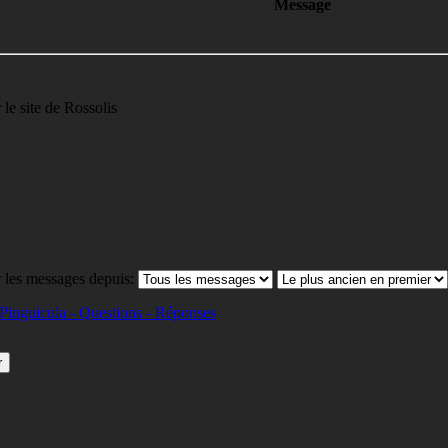
Message
 le site de Rossolis
 les messages depuis:
Pinguicula - Questions - Réponses