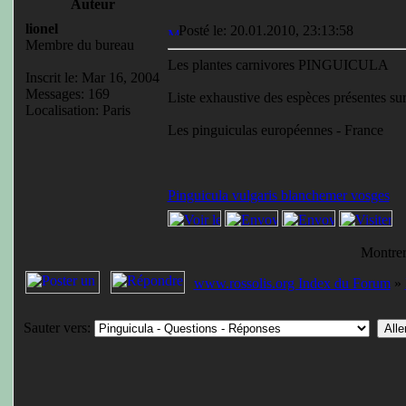
Auteur
lionel
Posté le: 20.01.2010, 23:13:58
Membre du bureau
Les plantes carnivores PINGUICULA
Inscrit le: Mar 16, 2004
Messages: 169
Liste exhaustive des espèces présentes sur
Localisation: Paris
Les pinguiculas européennes - France
Pinguicula vulgaris blanchemer vosges
Montrer
www.rossolis.org Index du Forum
»
Sauter vers: