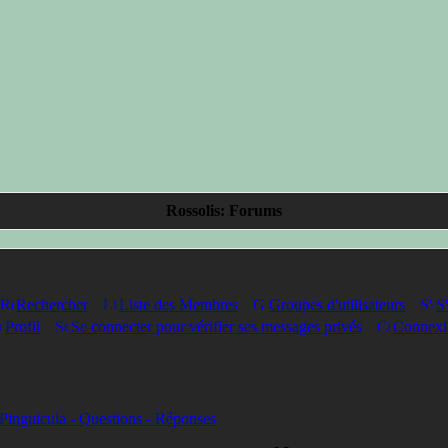
Rossolis: Forums
Rechercher
Liste des Membres
Groupes d'utilisateurs
S'
Profil
Se connecter pour vérifier ses messages privés
Connexi
Pinguicula - Questions - Réponses