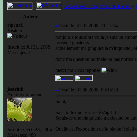
www.rossolis.org Index du Forum
»
Auteur
ripeur1
Posté le: 31.07.2008, 11:17:54
Visiteur
bonjour a tous alors voila je suis un amour
possede plusieurs
Inscrit le: Jul 31, 2008
actuellement ma pinguicula m'inquiette j'ai
Messages: 1
donc ma question normale ou pas normale
merci pour vos reponse
jessclub
Posté le: 01.08.2008, 09:15:30
Adjoint du bureau
Salut,
Sais tu de quelle variété s'agit-il ?
Serais-ce une pinguicula mexicaine ou aut
Quelle est l'exposition de la plante (soleil o
Inscrit le: Feb 28, 2004
Messages: 480