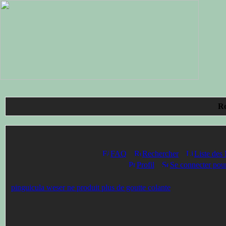
Ro
FAQ
Rechercher
Liste des
Profil
Se connecter pour
pinguicula weser ne produit plus de goutte colante