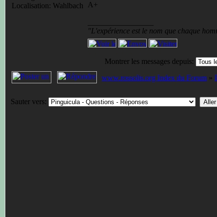
A+
Localisation: Wahlbach
_________________
"L'expérience est le nom que chaque hom
Montrer les messages depuis:
www.rossolis.org Index du Forum
»
Sauter vers: