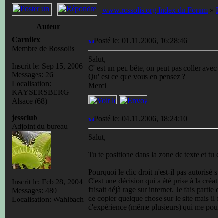
www.rossolis.org Index du Forum
»
Auteur
Carnilex
Posté le: 01.11.2006, 16:28:46
Membre de Rossolis
Salut,
Inscrit le: Sep 15, 2006
C' est un peu bête, on peut pas coller avec l
Messages: 26
Qu' est ce que vous en pensez ?
Localisation:
Merci
KAYSERSBERG
Alsace (68)
jessclub
Posté le: 04.11.2006, 18:24:10
Adjoint du bureau
Salut,
Tu te positione dans la zone de texte et tu 
Pourquoi le clic droit n'est-il pas autorisé s
C'est une décision qui a été prise à la créa
Inscrit le: Feb 28, 2004
faisait déjà rage sur internet. Je fais part
Messages: 480
de copier quelque chose sur le site mais il 
Localisation: Wahlbach
d'expérience (même plusieurs) qui me pouss