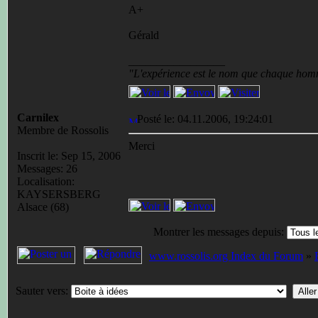
A+
Gérald
_________________
"L'expérience est le nom que chaque hom
Carnilex
Posté le: 04.11.2006, 19:24:01
Membre de Rossolis
Merci
Inscrit le: Sep 15, 2006
Messages: 26
Localisation:
KAYSERSBERG
Alsace (68)
Montrer les messages depuis:
www.rossolis.org Index du Forum
»
Sauter vers: