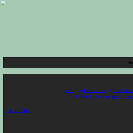
Ro
FAQ
Rechercher
Liste des
Profil
Se connecter pour
copier coller