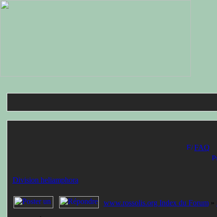
FAQ
Division heliamphora
www.rossolis.org Index du Forum
»