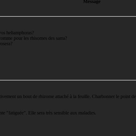
Message
 vos heliamphoras?
 comme pour les rhisomes des sarra?
rosera?
tivement un bout de rhizome attaché à la feuille. Charbonner le point de
ante "fatiguée". Elle sera très sensible aux maladies.