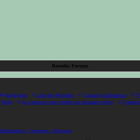
Rossolis: Forums
Rechercher
Liste des Membres
Groupes d'utilisateurs
S'
Profil
Se connecter pour vérifier ses messages privés
Connexi
Heliamphora - Questions - Réponses