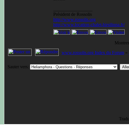
_________________
Président de Rossolis
http://www.rossolis.org
http://www.location-chalet-hirsilinna.fr/
Montrer
www.rossolis.org Index du Forum
»
Sauter vers:
Tradu