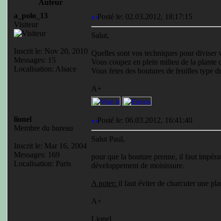
Auteur
a_polo_13
Posté le: 02.03.2012, 18:17:15
Visiteur
Salut,
Inscrit le: Nov 20, 2010
Quelles sont vos techniques pour diviser
Messages: 15
Vous coupez en plein milieu de la plante
Localisation: Alsace
Vous fetes des boutures de feuilles type d
A+
lionel
Posté le: 06.03.2012, 16:41:40
Membre du bureau
Salut Paul,
Inscrit le: Mar 16, 2004
Messages: 169
pour que la bouture prenne, il faut impéra
Localisation: Paris
développement de moisissure.
A noter:
il faut éviter de charcuter une pl
A+
Lionel