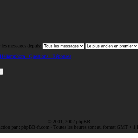
 les messages depuis:
Heliamphora - Questions - Réponses
© 2001, 2002 phpBB
ction par : phpBB-fr.com - Toutes les heures sont au format GMT + 1