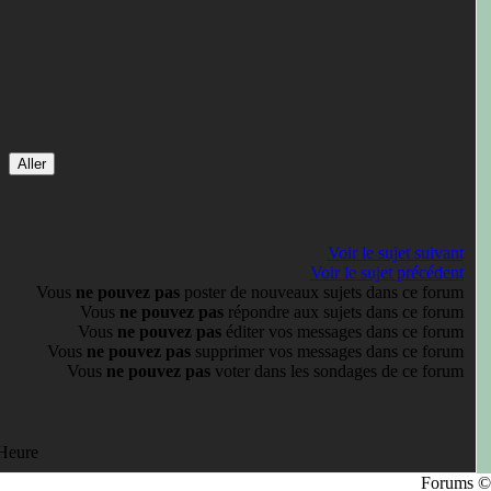
Voir le sujet suivant
Voir le sujet précédent
Vous
ne pouvez pas
poster de nouveaux sujets dans ce forum
Vous
ne pouvez pas
répondre aux sujets dans ce forum
Vous
ne pouvez pas
éditer vos messages dans ce forum
Vous
ne pouvez pas
supprimer vos messages dans ce forum
Vous
ne pouvez pas
voter dans les sondages de ce forum
 Heure
Forums ©