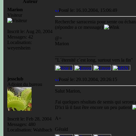
Auteur
Marion
Posté le: 16.10.2004, 15:06:49
Visiteur
Recherche sarracenia pour vente ou écha
(répondre a ce messsage)
Inscrit le: Aug 20, 2004
Messages: 42
@+
Localisation:
Marion
weyersheim
_________________
"L´éternité c´est long, surtout vers la fin"
jessclub
Posté le: 29.10.2004, 20:26:15
Adjoint du bureau
Salut Marion,
J'ai quelques résultats de semis qui seront
D'ici là il faut être encore un peu patient
A+
Inscrit le: Feb 28, 2004
Messages: 480
Gérald
Localisation: Wahlbach