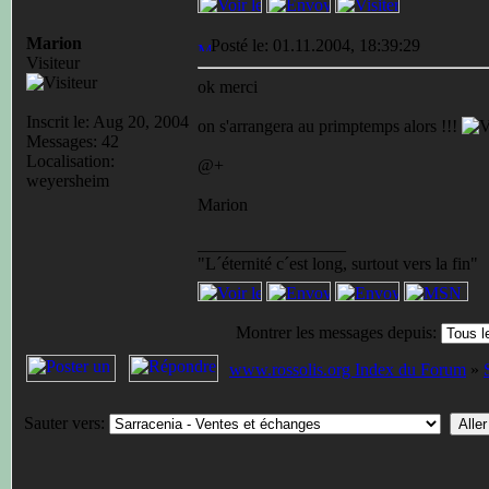
Marion
Posté le: 01.11.2004, 18:39:29
Visiteur
ok merci
Inscrit le: Aug 20, 2004
on s'arrangera au primptemps alors !!!
Messages: 42
Localisation:
@+
weyersheim
Marion
_________________
"L´éternité c´est long, surtout vers la fin"
Montrer les messages depuis:
www.rossolis.org Index du Forum
»
Sauter vers: