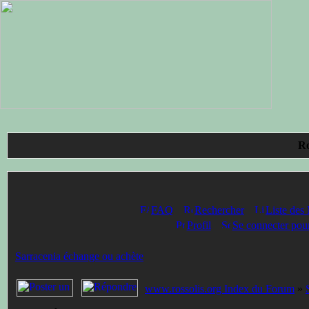
Ro
FAQ
Rechercher
Liste des
Profil
Se connecter pour
Sarracenia échange ou achète
www.rossolis.org Index du Forum
»