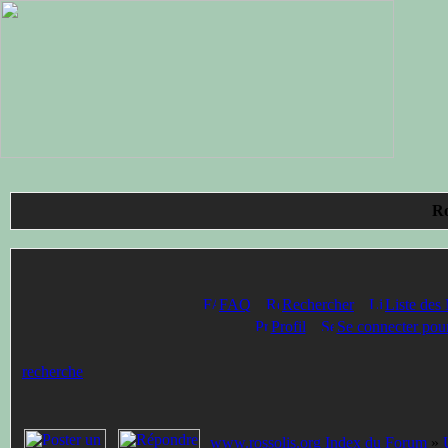
Ro
FAQ
Rechercher
Liste des
Profil
Se connecter pour
recherche
www.rossolis.org Index du Forum
»