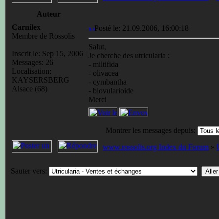
Auteur
Carnilex
Posté le: 21.09.2006, 16:00:18
Membre de Rossolis
Salut,
Inscrit le: Sep 15, 2006
Je cherche des utricularia :
Messages: 26
- miltifida
Localisation:
- olivacea
KAYSERSBERG
- cymbantha
Alsace (68)
- biovularioide
Merci
Montrer les messages depuis:
www.rossolis.org Index du Forum
»
Sauter vers: